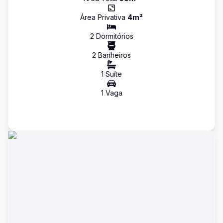
Área Privativa
4
m²
2
Dormitório
s
2
Banheiro
s
1
Suíte
1
Vaga