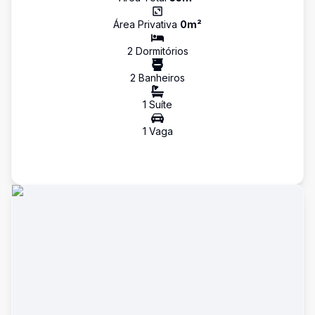
Área Privativa
0
m²
2
Dormitório
s
2
Banheiro
s
1
Suíte
1
Vaga