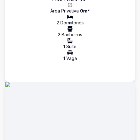
Área Privativa
0
m²
2
Dormitório
s
2
Banheiro
s
1
Suíte
1
Vaga