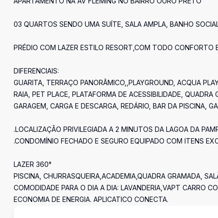
APARTAMENTO NA AV FLEMING NO BAIRRO OURO PRETO
03 QUARTOS SENDO UMA SUÍTE, SALA AMPLA, BANHO SOCIAL,
PRÉDIO COM LAZER ESTILO RESORT,COM TODO CONFORTO E D
DIFERENCIAIS:
GUARITA, TERRAÇO PANORÂMICO,,PLAYGROUND, ACQUA PLAY E
RAIA, PET PLACE, PLATAFORMA DE ACESSIBILIDADE, QUADRA
GARAGEM, CARGA E DESCARGA, REDÁRIO, BAR DA PISCINA, GAZ
.LOCALIZAÇÃO PRIVILEGIADA A 2 MINUTOS DA LAGOA DA PA
.CONDOMÍNIO FECHADO E SEGURO EQUIPADO COM ITENS EX
LAZER 360°
PISCINA, CHURRASQUEIRA,ACADEMIA,QUADRA GRAMADA, SA
COMODIDADE PARA O DIA A DIA: LAVANDERIA,VAPT CARRO C
ECONOMIA DE ENERGIA. APLICATICO CONECTA.