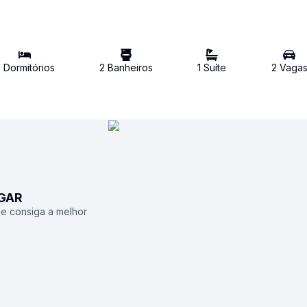
2
Dormitório
s
2
Banheiro
s
1
Suíte
2
Vaga
UGAR
 e consiga a melhor