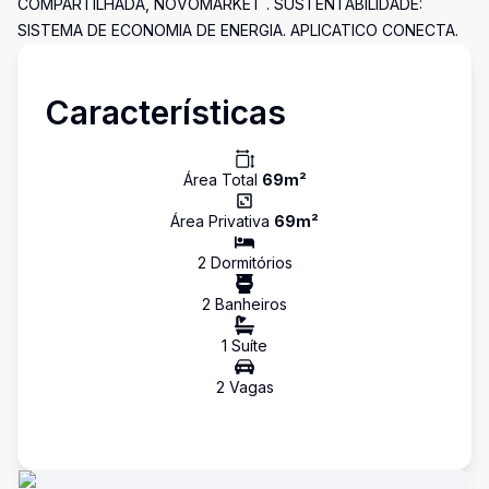
COMPARTILHADA, NOVOMARKET . SUSTENTABILIDADE:
SISTEMA DE ECONOMIA DE ENERGIA. APLICATICO CONECTA.
Características
Área Total
69
m²
Área Privativa
69
m²
2
Dormitório
s
2
Banheiro
s
1
Suíte
2
Vaga
s