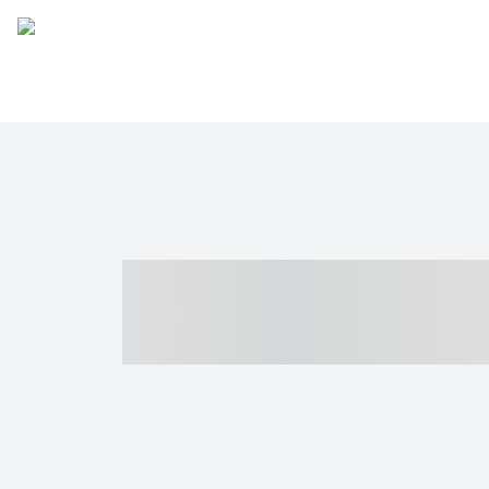
----- ----- -- -
- ------