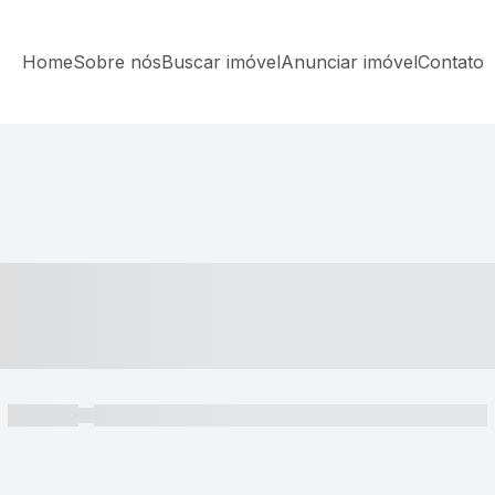
Home
Sobre nós
Buscar imóvel
Anunciar imóvel
Contato
----- ---- ---- -- ----
----- -----
----- ----- -- ------ ---- ---- -- ----- ----- ----- --- ------