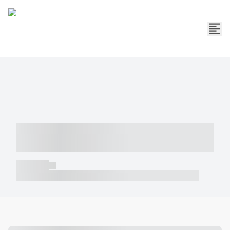
----- ----- -- ------ ---- ---- -- ----- -----
----- --- ------
----- -----
----- ----- -- ------ ---- ---- -- ----- ----- ----- --- ------