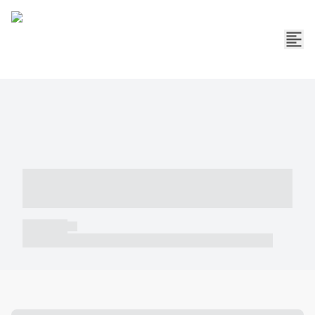
----- ----- -- ------ ---- ---- -- ----- -----
----- --- ------
----- -----
----- ----- -- ------ ---- ---- -- ----- ----- ----- --- ------