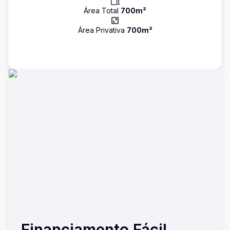
Área Total
700
m²
Área Privativa
700
m²
Financiamento Fácil