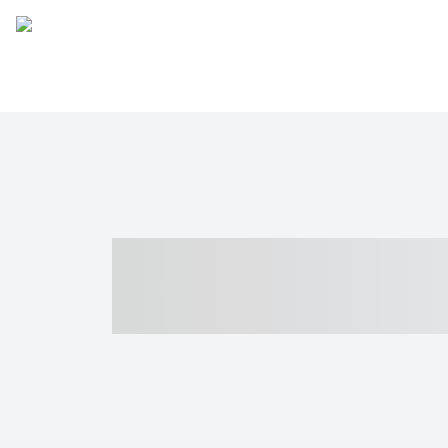
----- ----- -- -
- ------