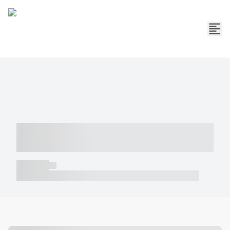
----- ----- -- ------ ---- ---- -- ----- -----
----- --- ------
----- -----
----- ----- -- ------ ---- ---- -- ----- ----- ----- --- ------