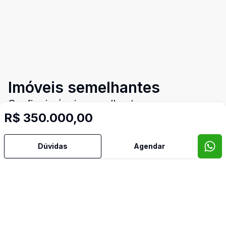
Imóveis semelhantes
Confira imóveis semelhantes
R$ 350.000,00
Dúvidas
Agendar
Cód:
1746774
Comparar
Có