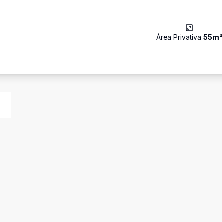
Área Privativa
55
m