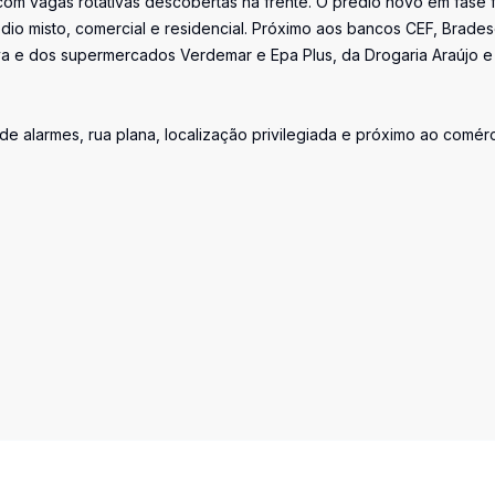
com vagas rotativas descobertas na frente. O prédio novo em fase f
édio misto, comercial e residencial. Próximo aos bancos CEF, Brades
va e dos supermercados Verdemar e Epa Plus, da Drogaria Araújo e
de alarmes, rua plana, localização privilegiada e próximo ao comérc