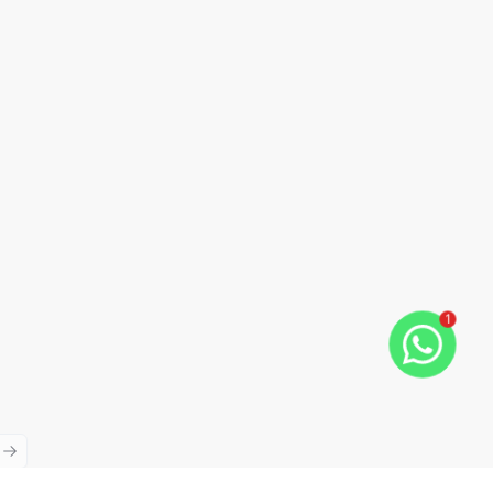
1
ious slide
Next slide