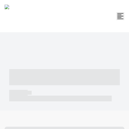
----- ----- -- ------ ---- ---- -- ----- -----
----- --- ------
----- -----
----- ----- -- ------ ---- ---- -- ----- ----- ----- --- ------