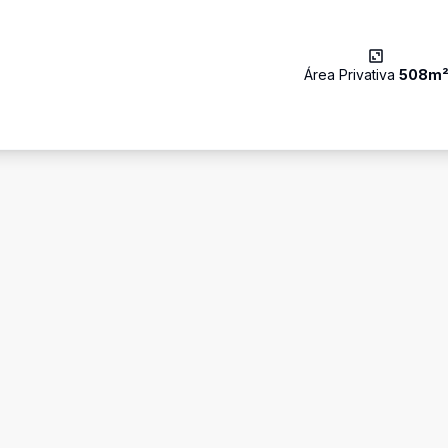
Área Privativa
508
m