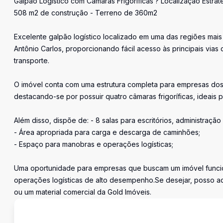
Galpão Logístico com Câmaras Frigoríficas ? Localização Estrat
508 m2 de construção - Terreno de 360m2
Excelente galpão logístico localizado em uma das regiões mais
Antônio Carlos, proporcionando fácil acesso às principais via
transporte.
O imóvel conta com uma estrutura completa para empresas dos 
destacando-se por possuir quatro câmaras frigoríficas, ideais
Além disso, dispõe de: - 8 salas para escritórios, administraçã
- Área apropriada para carga e descarga de caminhões;
- Espaço para manobras e operações logísticas;
Uma oportunidade para empresas que buscam um imóvel funcional
operações logísticas de alto desempenho.Se desejar, posso ada
ou um material comercial da Gold Imóveis.