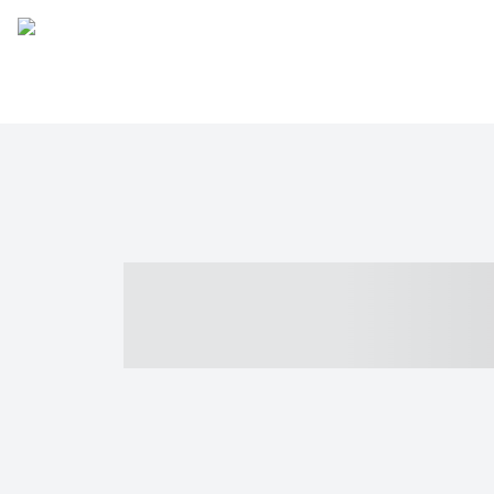
----- ----- -- -
- ------