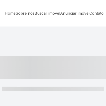
Home
Sobre nós
Buscar imóvel
Anunciar imóvel
Contato
----- ---- ---- -- ----
----- -----
----- ----- -- ------ ---- ---- -- ----- ----- ----- --- ------