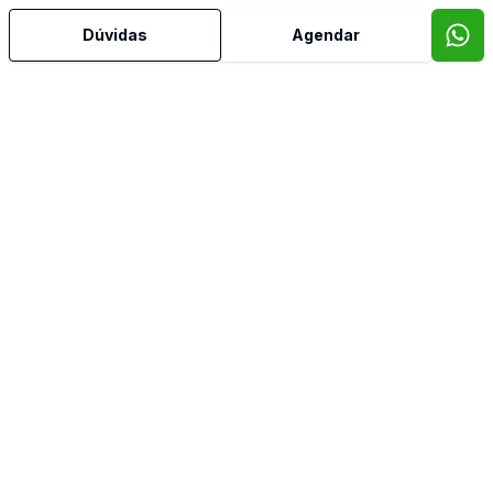
Ar Condicionado
Dúvidas
Agendar
Área de Serviço
Armários Embutidos
Banheiro Social
Cozinha
Cozinha Planejada
Dormitório com Armários
Sala com Armários
Sala de TV