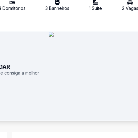
3
Dormitório
s
3
Banheiro
s
1
Suíte
2
Vaga
UGAR
 e consiga a melhor