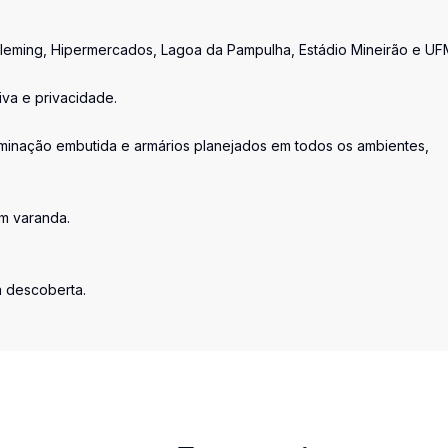
v. Fleming, Hipermercados, Lagoa da Pampulha, Estádio Mineirão e UF
iva e privacidade.
minação embutida e armários planejados em todos os ambientes,
om varanda.
a descoberta.
.