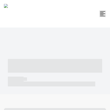
----- ----- -- ------ ---- ---- -- ----- -----
----- --- ------
----- -----
----- ----- -- ------ ---- ---- -- ----- ----- ----- --- ------