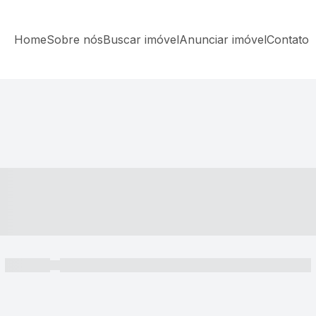
Home
Sobre nós
Buscar imóvel
Anunciar imóvel
Contato
----- ---- ---- -- ----
----- -----
----- ----- -- ------ ---- ---- -- ----- ----- ----- --- ------