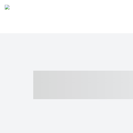
----- ----- -- -
- ------