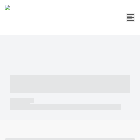
----- ----- -- ------ ---- ---- -- ----- -----
----- --- ------
----- -----
----- ----- -- ------ ---- ---- -- ----- ----- ----- --- ------