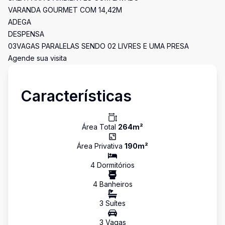
VARANDA GOURMET COM 14,42M
ADEGA
DESPENSA
03VAGAS PARALELAS SENDO 02 LIVRES E UMA PRESA
Agende sua visita
Características
Área Total
264
m²
Área Privativa
190
m²
4
Dormitório
s
4
Banheiro
s
3
Suíte
s
3
Vaga
s