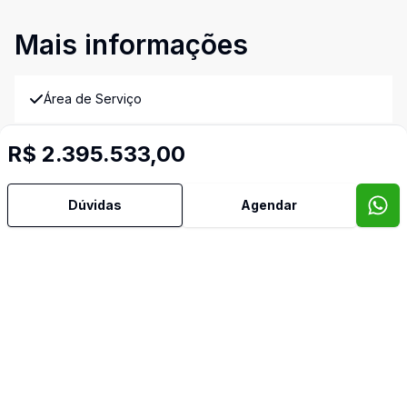
Mais informações
Área de Serviço
Copa Cozinha
R$ 2.395.533,00
Cozinha
Dúvidas
Agendar
Cozinha Americana
Hall
Sacada
Sala de Jantar