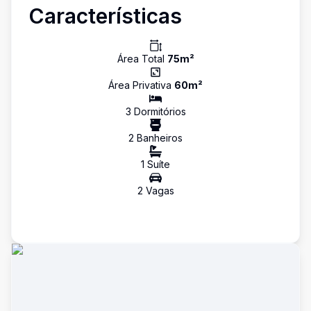
Características
Área Total
75
m²
Área Privativa
60
m²
3
Dormitório
s
2
Banheiro
s
1
Suíte
2
Vaga
s