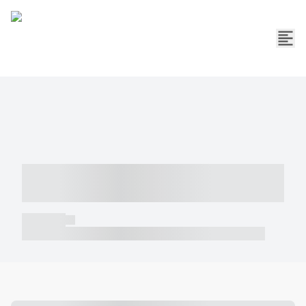
----- ----- -- ------ ---- ---- -- ----- -----
----- --- ------
----- -----
----- ----- -- ------ ---- ---- -- ----- ----- ----- --- ------