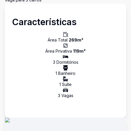
Características
Área Total
269
m²
Área Privativa
119
m²
3
Dormitório
s
1
Banheiro
1
Suíte
3
Vaga
s