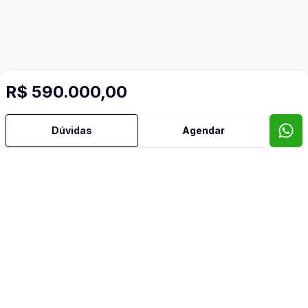
R$ 590.000,00
Dúvidas
Agendar
Imóveis semelhantes
Confira imóveis semelhantes
Cód:
1746596
Comparar
Có