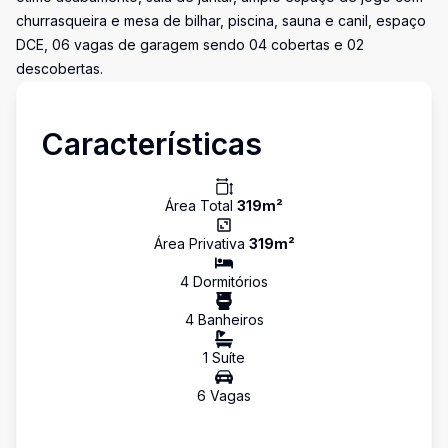
churrasqueira e mesa de bilhar, piscina, sauna e canil, espaço
DCE, 06 vagas de garagem sendo 04 cobertas e 02
descobertas.
Características
Área Total
319
m²
Área Privativa
319
m²
4
Dormitório
s
4
Banheiro
s
1
Suíte
6
Vaga
s