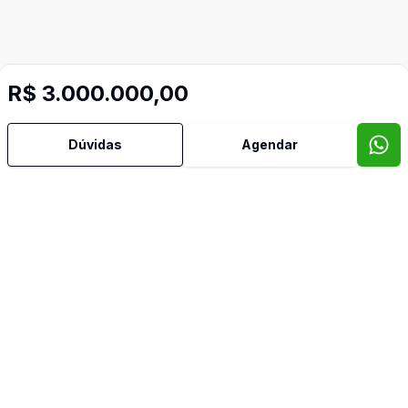
R$ 3.000.000,00
Dúvidas
Agendar
Mais informações
Piscina
Sauna
Imóveis semelhantes
Confira imóveis semelhantes