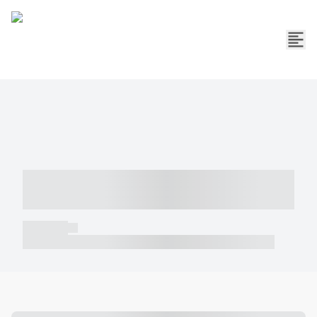
----- ----- -- ------ ---- ---- -- ----- -----
----- --- ------
----- -----
----- ----- -- ------ ---- ---- -- ----- ----- ----- --- ------