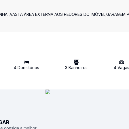
INHA ,VASTA ÁREA EXTERNA AOS REDORES DO IMÓVEL,GARAGEM 
4
Dormitório
s
3
Banheiro
s
4
Vaga
UGAR
 e consiga a melhor