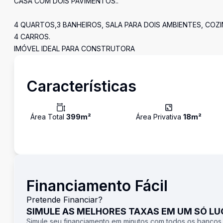
CASA COM DOIS PAVIMENTOS..
4 QUARTOS,3 BANHEIROS, SALA PARA DOIS AMBIENTES, COZ
4 CARROS.
IMÓVEL IDEAL PARA CONSTRUTORA
Características
Área Total
399
m²
Área Privativa
18
m²
Financiamento Fácil
Pretende Financiar?
SIMULE AS MELHORES TAXAS EM UM SÓ L
Simule seu financiamento em minutos com todos os bancos