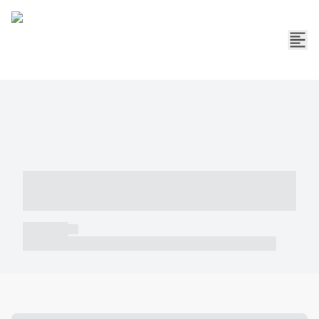
----- ----- -- ------ ---- ---- -- ----- -----
----- --- ------
----- -----
----- ----- -- ------ ---- ---- -- ----- ----- ----- --- ------