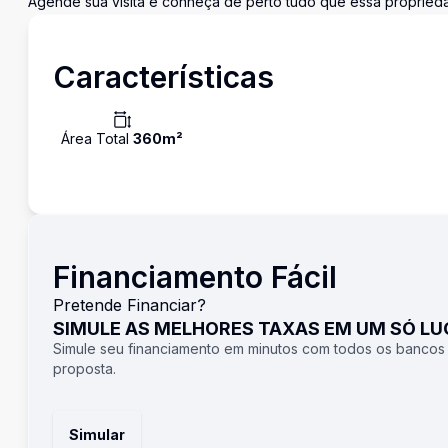
Agende sua visita e conheça de perto tudo que essa propried
Características
Área Total
360
m²
Financiamento Fácil
Pretende Financiar?
SIMULE AS MELHORES TAXAS EM UM SÓ L
Simule seu financiamento em minutos com todos os bancos
proposta.
Simular