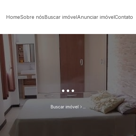
Home
Sobre nós
Buscar imóvel
Anunciar imóvel
Contato
...
Buscar imóvel
...