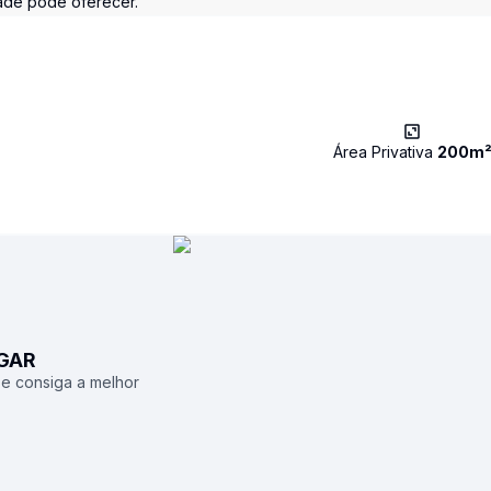
ade pode oferecer.
Área Privativa
200
m
UGAR
 e consiga a melhor