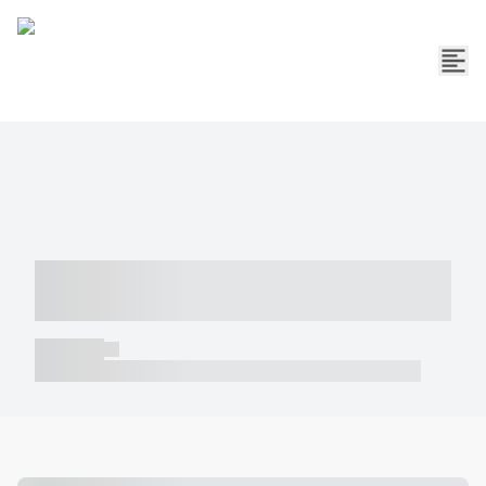
----- ----- -- ------ ---- ---- -- ----- -----
----- --- ------
----- -----
----- ----- -- ------ ---- ---- -- ----- ----- ----- --- ------