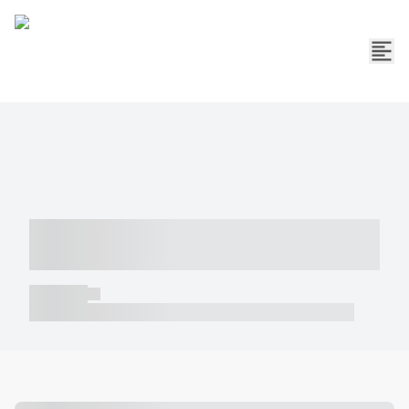
----- ----- -- ------ ---- ---- -- ----- -----
----- --- ------
----- -----
----- ----- -- ------ ---- ---- -- ----- ----- ----- --- ------