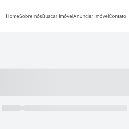
Home
Sobre nós
Buscar imóvel
Anunciar imóvel
Contato
----- ---- ---- -- ----
----- -----
----- ----- -- ------ ---- ---- -- ----- ----- ----- --- ------