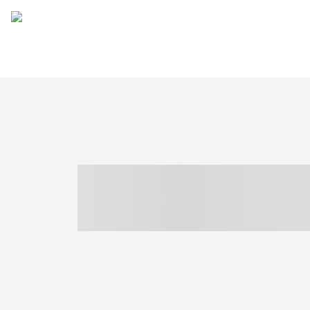
----- ----- -- -
- ------