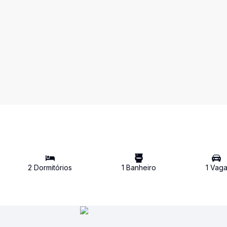
2
Dormitório
s
1
Banheiro
1
Vag