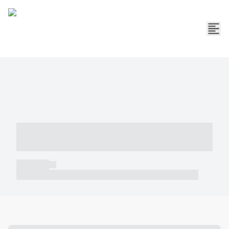
----- ----- -- ------ ---- ---- -- ----- -----
----- --- ------
----- -----
----- ----- -- ------ ---- ---- -- ----- ----- ----- --- ------