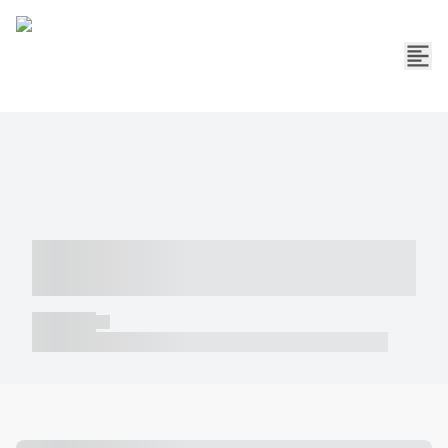
----- ----- -- ------ ---- ---- -- ----- -----
----- --- ------
----- -----
----- ----- -- ------ ---- ---- -- ----- ----- ----- --- ------