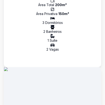
Área Total
200
m²
Área Privativa
150
m²
3
Dormitório
s
2
Banheiro
s
1
Suíte
2
Vaga
s