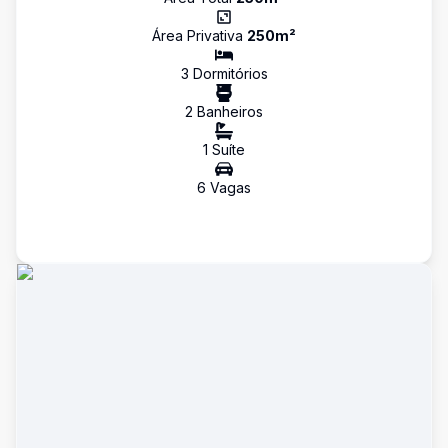
Área Privativa
250
m²
3
Dormitório
s
2
Banheiro
s
1
Suíte
6
Vaga
s