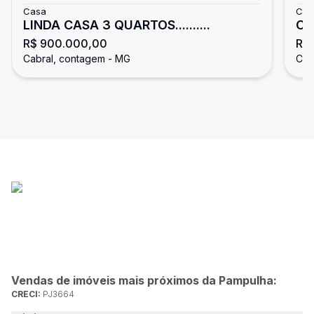
Casa
Cas
LINDA CASA 3 QUARTOS..........
CA
R$ 900.000,00
R$
Cabral, contagem - MG
Cab
Vendas de imóveis mais próximos da Pampulha:
CRECI:
PJ3664