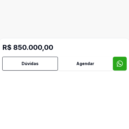
R$ 850.000,00
Dúvidas
Agendar
Imóveis semelhantes
Confira imóveis semelhantes
Cód:
1744080
Comparar
Có