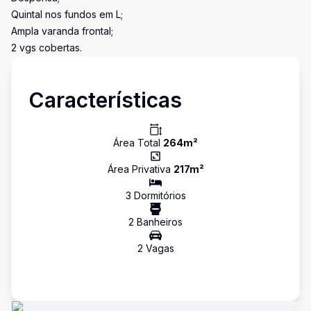
Quintal nos fundos em L;
Ampla varanda frontal;
2 vgs cobertas.
Características
Área Total
264
m²
Área Privativa
217
m²
3
Dormitório
s
2
Banheiro
s
2
Vaga
s