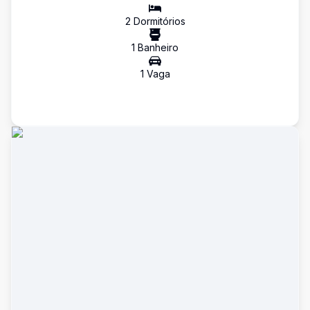
2
Dormitório
s
1
Banheiro
1
Vaga