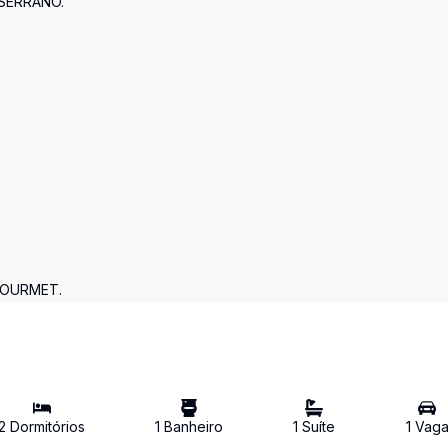
SERRANO.
GOURMET.
2
Dormitório
s
1
Banheiro
1
Suíte
1
Vag