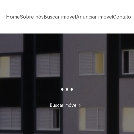
Home
Sobre nós
Buscar imóvel
Anunciar imóvel
Contato
...
Buscar imóvel
...