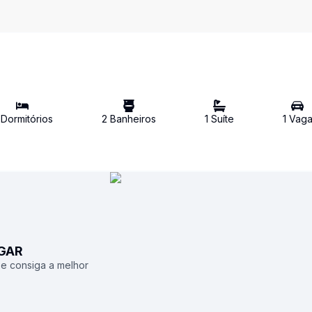
Dormitório
s
2
Banheiro
s
1
Suíte
1
Vag
UGAR
 e consiga a melhor