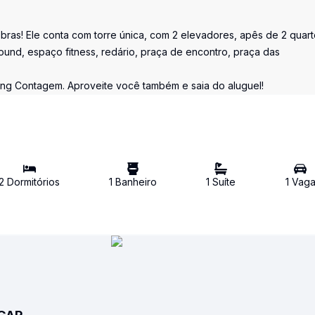
ras! Ele conta com torre única, com 2 elevadores, apês de 2 quar
ound, espaço fitness, redário, praça de encontro, praça das
ing Contagem. Aproveite você também e saia do aluguel!
2
Dormitório
s
1
Banheiro
1
Suíte
1
Vag