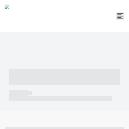
----- ----- -- ------ ---- ---- -- ----- -----
----- --- ------
----- -----
----- ----- -- ------ ---- ---- -- ----- ----- ----- --- ------