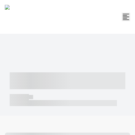
----- ----- -- ------ ---- ---- -- ----- -----
----- --- ------
----- -----
----- ----- -- ------ ---- ---- -- ----- ----- ----- --- ------