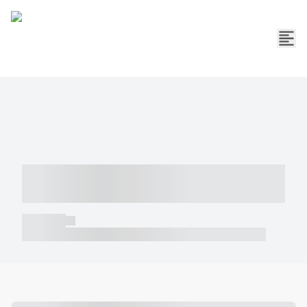
----- ----- -- ------ ---- ---- -- ----- -----
----- --- ------
----- -----
----- ----- -- ------ ---- ---- -- ----- ----- ----- --- ------