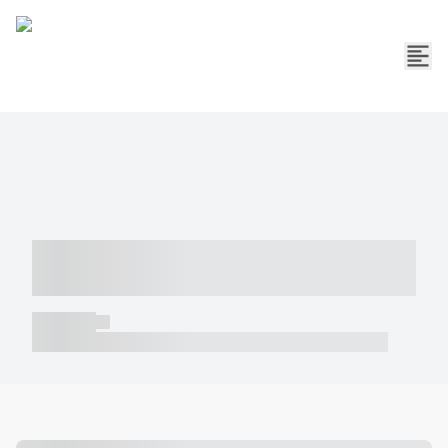
----- ----- -- ------ ---- ---- -- ----- -----
----- --- ------
----- -----
----- ----- -- ------ ---- ---- -- ----- ----- ----- --- ------