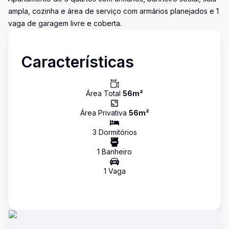
ampla, cozinha e área de serviço com armários planejados e 1
vaga de garagem livre e coberta.
Características
Área Total
56
m²
Área Privativa
56
m²
3
Dormitório
s
1
Banheiro
1
Vaga