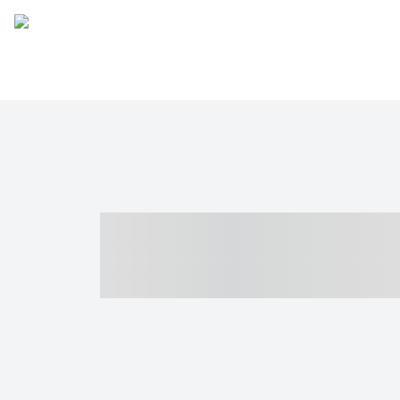
----- ----- -- -
- ------