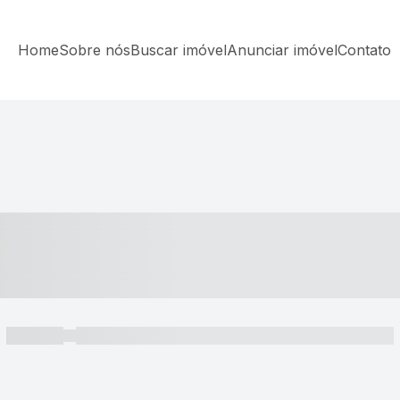
Home
Sobre nós
Buscar imóvel
Anunciar imóvel
Contato
----- ---- ---- -- ----
----- -----
----- ----- -- ------ ---- ---- -- ----- ----- ----- --- ------