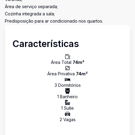
Área de serviço separada;
Cozinha integrada a sala;
Predisposição para ar condicionado nos quartos.
Características
Área Total
74
m²
Área Privativa
74
m²
3
Dormitório
s
1
Banheiro
1
Suíte
2
Vaga
s